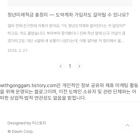
청년미래적금 총정리 — 도약계좌 가입자도 갈아탈 수 있나요?
얼마 전에 친구한테 카톡이 왔어요. "야, 청년도약계좌 없어진다는 거 알았어?"
하고요. 저도 몰랐습니다. 부랴부랴 찾아봤더니 진짜 작년 말에 신규 가입이 끊
겼더라고요. 대신 6월에 새 상품이 나온다는데, 이왕 알아본 거 정리해서 올립
니다.1. 청년미래적금, 뭐가 달라졌냐고요?솔직히 청년도약계좌 5년이라는 게
2026. 2. 27.
부담이었잖아요. 주변에도 2년 버티다가 중도해지한 사람 꽤 봤고요. 이번 청
년미래적금은 그 만기를 3년으로 줄였습니다. 작은 차이 같아도, 26살에 가입
1
하면 29살에 목돈이 생기는 거랑 31살에 생기는 건 체감이 완전 다르거든요.
항목내용가입 조건만 19~34세, 개인소득 6,000만 원 이하, 가구 중위소득
withgonggam.tistory.com은 개인적인 정보 공유와 제휴 마케팅 활동
200% 이하(소상공인은 연 매출 3억 이하 별도 기준 적용)월 납입최대 50만
을 위해 운영되는 블로그이며, 이전 도메인 소유자 및 관련 단체와는 어
원, 매달 ..
떠한 상업적·법적 연관성도 없음을 밝힙니다.
Designed by 티스토리
© Daum Corp.